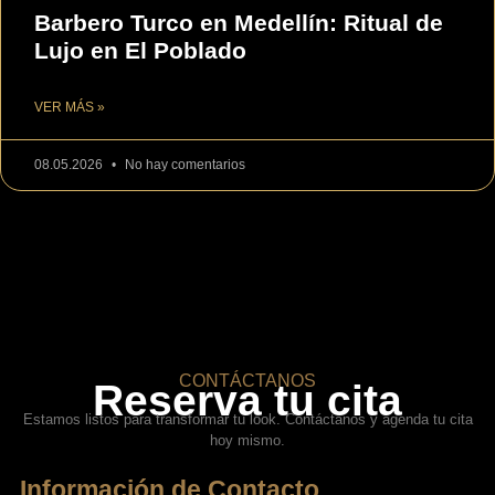
Barbero Turco en Medellín: Ritual de
Lujo en El Poblado
VER MÁS »
08.05.2026
No hay comentarios
CONTÁCTANOS
Reserva tu cita
Estamos listos para transformar tu look. Contáctanos y agenda tu cita
hoy mismo.
Información de Contacto