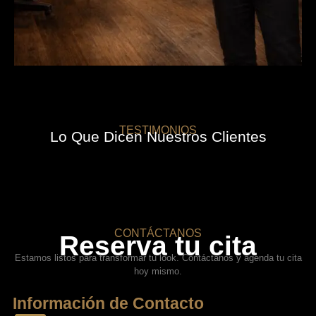
TESTIMONIOS
Lo Que Dicen Nuestros Clientes
CONTÁCTANOS
Reserva tu cita
Estamos listos para transformar tu look. Contáctanos y agenda tu cita
hoy mismo.
Información de Contacto