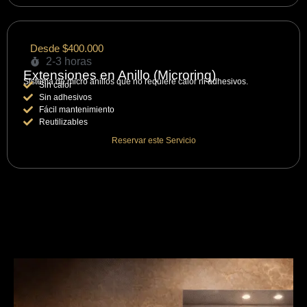
Desde $400.000
2-3 horas
Extensiones en Anillo (Microring)
Sistema de micro anillos que no requiere calor ni adhesivos.
Sin calor
Sin adhesivos
Fácil mantenimiento
Reutilizables
Reservar este Servicio