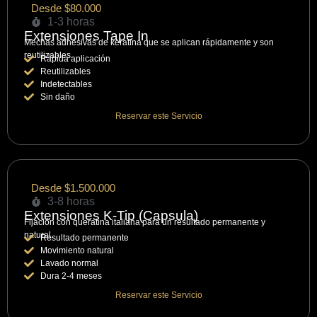
Desde $80.000
1-3 horas
Extensiones Tape In
Mechas adhesivas de keratina que se aplican rápidamente y son
reutilizables.
Rápida aplicación
Reutilizables
Indetectables
Sin daño
Reservar este Servicio
Desde $1.500.000
3-8 horas
Extensiones K-Tip (Capsula)
Fijación con queratina italiana para un resultado permanente y
natural.
Resultado permanente
Movimiento natural
Lavado normal
Dura 2-4 meses
Reservar este Servicio