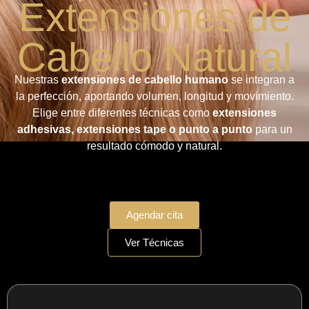
Extensiones de
Cabello Natural
Nuestras
extensiones de cabello humano
se integran a
la perfección, aportando volumen, longitud y movimiento.
Elige entre diferentes técnicas como
extensiones
adhesivas,
extensiones tape
o punto a punto
para un
resultado cómodo y natural.
Agendar cita
Ver Técnicas