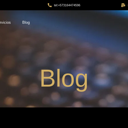
tel:+573164474596
rvicios
Blog
Blog