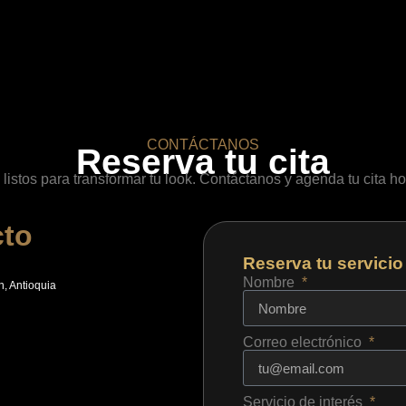
CONTÁCTANOS
Reserva tu cita
listos para transformar tu look. Contáctanos y agenda tu cita h
cto
Reserva tu servicio
Nombre
n, Antioquia
Correo electrónico
Servicio de interés