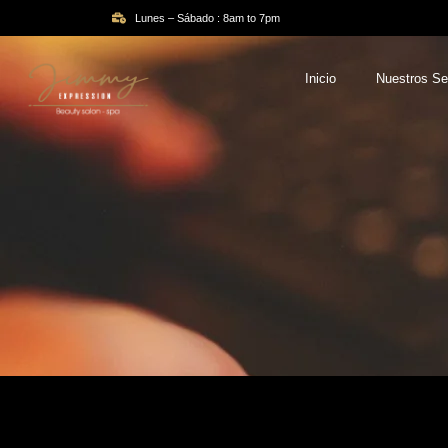
Lunes – Sábado : 8am to 7pm
Inicio
Nuestros Se