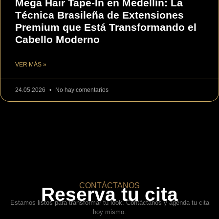
Mega Hair Tape-In en Medellín: La
Técnica Brasileña de Extensiones
Premium que Está Transformando el
Cabello Moderno
VER MÁS »
24.05.2026
No hay comentarios
CONTÁCTANOS
Reserva tu cita
Estamos listos para transformar tu look. Contáctanos y agenda tu cita
hoy mismo.