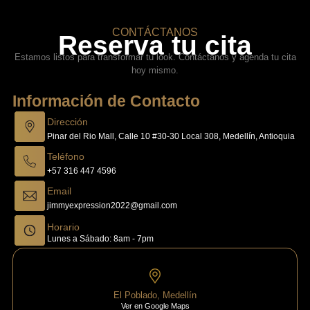
CONTÁCTANOS
Reserva tu cita
Estamos listos para transformar tu look. Contáctanos y agenda tu cita
hoy mismo.
Información de Contacto
Dirección
Pinar del Rio Mall, Calle 10 #30-30 Local 308, Medellín, Antioquia
Teléfono
+57 316 447 4596
Email
jimmyexpression2022@gmail.com
Horario
Lunes a Sábado: 8am - 7pm
El Poblado, Medellín
Ver en Google Maps